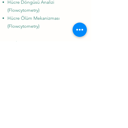
Hücre Döngüsü Analizi
(Flowcytometry)
Hücre Ölüm Mekanizması
(Flowcytometry)
Kromotografi Analizleri
10
Venom Peptit Kromotogram Analizi
Fenolik İçerik Analizi
β-karoten ve Likopen İçerik Analizi
Gübre İçerik Analizi
TALEP FORMU İÇİN TIKLAYINIZ!