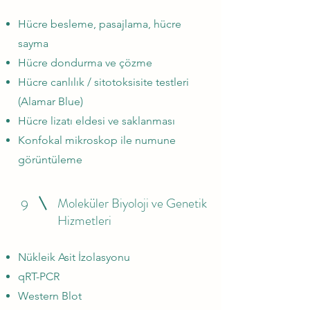
Hücre besleme, pasajlama, hücre
sayma
Hücre dondurma ve çözme
Hücre canlılık / sitotoksisite testleri
(Alamar Blue)
Hücre lizatı eldesi ve saklanması
Konfokal mikroskop ile numune
görüntüleme
Moleküler Biyoloji ve Genetik
9
Hizmetleri
Nükleik Asit İzolasyonu
qRT-PCR
Western Blot