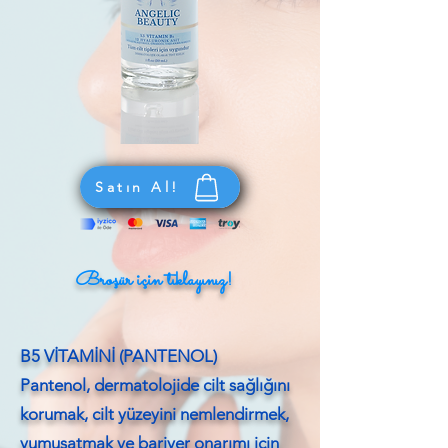
Satın Al!
Broşür için tıklayınız!
B5 VİTAMİNİ (PANTENOL)
Pantenol, dermatolojide cilt sağlığını
korumak, cilt yüzeyini nemlendirmek,
yumuşatmak ve bariyer onarımı için