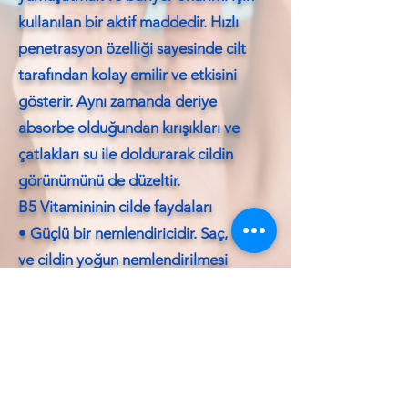
kullanılan bir aktif maddedir. Hızlı
penetrasyon özelliği sayesinde cilt
tarafından kolay emilir ve etkisini
gösterir. Aynı zamanda deriye
absorbe olduğundan kırışıkları ve
çatlakları su ile doldurarak cildin
görünümünü de düzeltir.
B5 Vitamininin cilde faydaları
• Güçlü bir nemlendiricidir. Saç, tırnak
ve cildin yoğun nemlendirilmesi
amacıyla kullanılır. Nemlendirici
etkisini hem cilde dışarıdan suyu
çekerek hem de tutarak yapar; adeta
sünger görevi görür.
• Cildin elastikiyetini arttırır. Kolajen